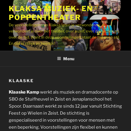
Ga
KLAKSA MUZIEK- EN
naar
POPPENTHEATER
de
inhoud
De voorstellingen van Klaksa laten je verwonderen. Je
verwondert je over het theater, over jezelf, over de muziek en
over de tijd. Want in deze voorstellingen staat de tijd even stil.
En dat is soms zo heerlijk!
Menu
KLAASKE
Klaaske Kamp
werkt als muziek en dramadocente op
SBO de Stuifheuvel in Zeist en Jenaplanschool het
Spoor. Daarnaast werkt ze sinds 12 jaar vanuit Stichting
Feest op Wielen in Zeist. De stichting is
gespecialiseerd in voorstellingen voor mensen met
een beperking. Voorstellingen zijn flexibel en kunnen