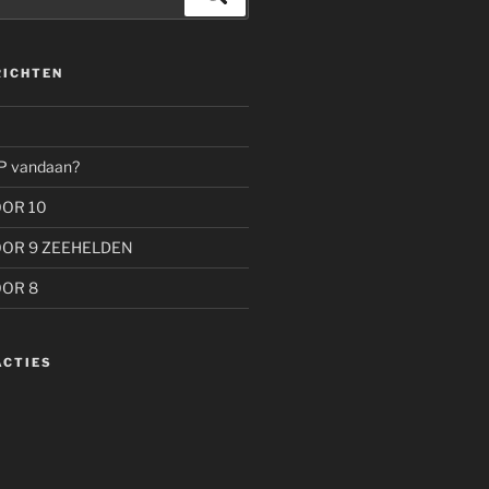
RICHTEN
P vandaan?
OOR 10
OOR 9 ZEEHELDEN
OOR 8
ACTIES