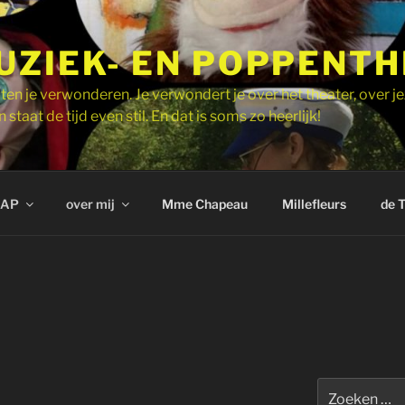
UZIEK- EN POPPENT
ten je verwonderen. Je verwondert je over het theater, over je
 staat de tijd even stil. En dat is soms zo heerlijk!
AP
over mij
Mme Chapeau
Millefleurs
de 
Zoeken