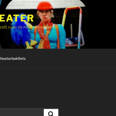
HEATER
zelf, over de muziek en over de
Theaterbakfiets
Zoeken