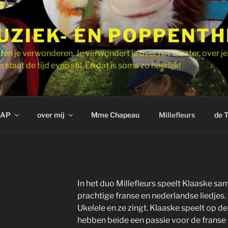
UZIEK- EN POPPENT
ten je verwonderen. Je verwondert je over het theater, over je
 staat de tijd even stil. En dat is soms zo heerlijk!
AP
over mij
Mme Chapeau
Millefleurs
de 
In het duo Millefleurs speelt Klaaske 
prachtige franse en nederlandse liedjes
Ukelele en ze zingt. Klaaske speelt op d
hebben beide een passie voor de franse t