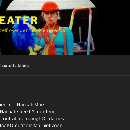
HEATER
zelf, over de muziek en over de
Theaterbakfiets
samen met Hannah Mars
. Hannah speelt Accordeon,
e contrabas en zingt. De dames
aal! Omdat die taal niet voor