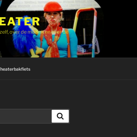
HEATER
zelf, over de muziek en over de
Theaterbakfiets
Zoeken