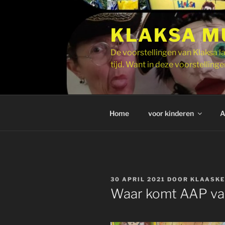
Ga
naar
KLAKSA M
de
inhoud
De voorstellingen van Klaksa la
tijd. Want in deze voorstellingen
Home
voor kinderen
A
GEPLAATST
30 APRIL 2021
DOOR
KLAASKE
OP
Waar komt AAP v