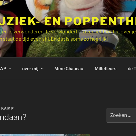
UZIEK- EN POPPENT
ten je verwonderen. Je verwondert je over het theater, over je
 staat de tijd even stil. En dat is soms zo heerlijk!
AP
over mij
Mme Chapeau
Millefleurs
de 
 KAMP
Zoeken
andaan?
naar: