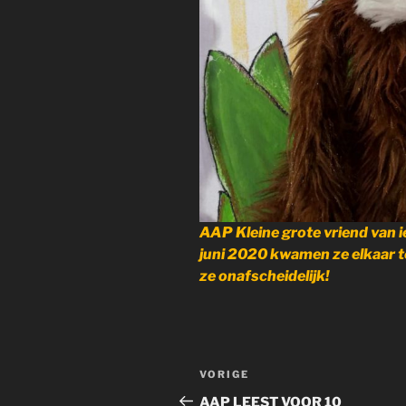
AAP Kleine grote vriend van i
juni 2020 kwamen ze elkaar te
ze onafscheidelijk!
Bericht
Vorig
VORIGE
navigatie
bericht
AAP LEEST VOOR 10