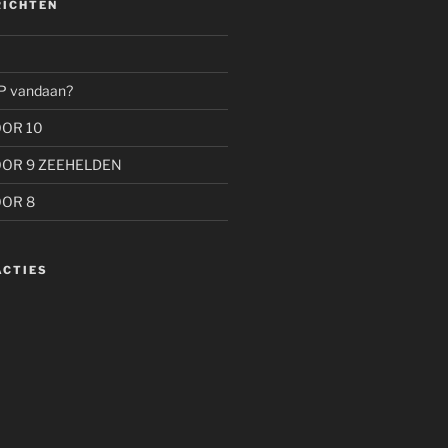
RICHTEN
P vandaan?
OOR 10
OOR 9 ZEEHELDEN
OOR 8
ACTIES