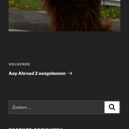
Bericht
navigatie
Volgend
VOLGENDE
bericht
Aap Abroad 2 aangekomen
Zoeken
Zoeke
naar: