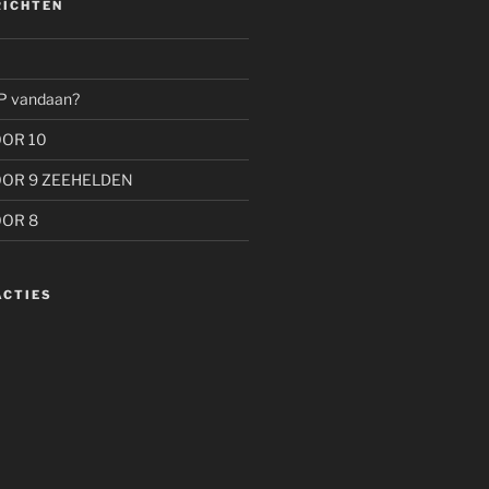
RICHTEN
P vandaan?
OOR 10
OOR 9 ZEEHELDEN
OOR 8
ACTIES