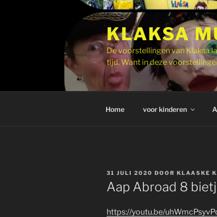
Ga
naar
KLAKSA M
de
inhoud
De voorstellingen van Klaksa la
tijd. Want in deze voorstellingen
Home
voor kinderen
A
GEPLAATST
31 JULI 2020
DOOR
KLAASKE 
OP
Aap Abroad 8 biet
https://youtu.be/uhWmcPsyvP