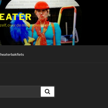
HEATER
zelf, over de muziek en over de
Theaterbakfiets
Zoeken