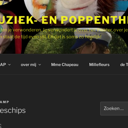
UZIEK- EN POPPENT
ten je verwonderen. Je verwondert je over het theater, over je
 staat de tijd even stil. En dat is soms zo heerlijk!
AP
over mij
Mme Chapeau
Millefleurs
de 
KAMP
Zoeken
jeschips
naar:
c