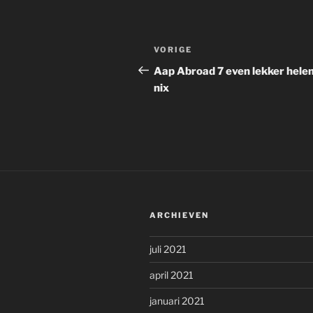
Bericht
Vorig
VORIGE
navigatie
bericht
Aap Abroad 7 even lekker hele
nix
ARCHIEVEN
juli 2021
april 2021
januari 2021