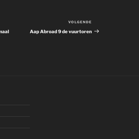
VOLGENDE
Volgend
bericht
maal
Aap Abroad 9 de vuurtoren