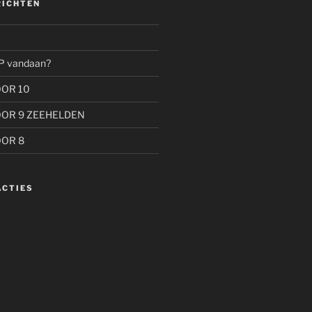
RICHTEN
P vandaan?
OOR 10
OOR 9 ZEEHELDEN
OOR 8
ACTIES