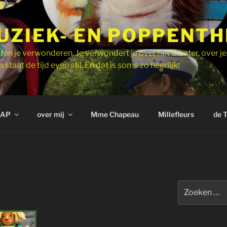
UZIEK- EN POPPENT
ten je verwonderen. Je verwondert je over het theater, over je
 staat de tijd even stil. En dat is soms zo heerlijk!
AP
over mij
Mme Chapeau
Millefleurs
de 
Zoeken
naar: