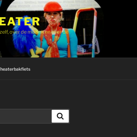
HEATER
zelf, over de muziek en over de
Theaterbakfiets
Zoeken