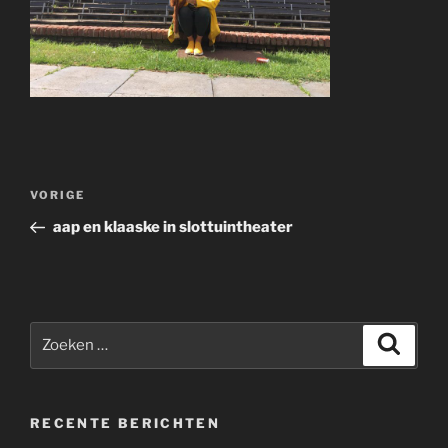
Bericht
Vorig
VORIGE
navigatie
bericht
aap en klaaske in slottuintheater
Zoeken
Zoeke
naar:
RECENTE BERICHTEN