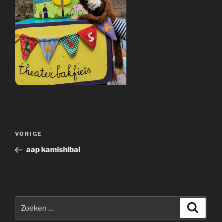
Bericht
Vorig
VORIGE
navigatie
bericht
aap kamishibai
Zoeken
Zoeke
naar: