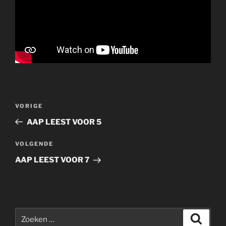
Bericht
Vorig
VORIGE
navigatie
bericht
AAP LEEST VOOR 5
Volgend
VOLGENDE
bericht
AAP LEEST VOOR 7
Zoeken
Zoeke
naar: