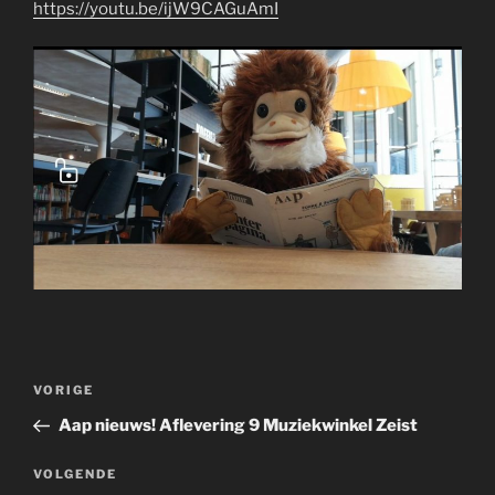
https://youtu.be/ijW9CAGuAmI
Bericht
Vorig
VORIGE
navigatie
bericht
Aap nieuws! Aflevering 9 Muziekwinkel Zeist
Volgend
VOLGENDE