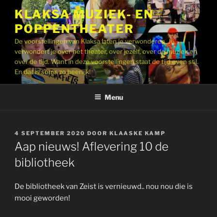
Ga
KLAKSA MUZIEK- EN
naar
POPPENTHEATER
de
inhoud
De voorstellingen van Klaksa laten je verwonderen. Je
verwondert je over het theater, over jezelf, over de muziek en
over de tijd. Want in deze voorstellingen staat de tijd even stil.
En dat is soms zo heerlijk!
Menu
GEPLAATST
4 SEPTEMBER 2020
DOOR
KLAASKE KAMP
OP
Aap nieuws! Aflevering 10 de
bibliotheek
De bibliotheek van Zeist is vernieuwd.. nou nou die is
mooi geworden!