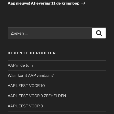
bericht
Aap nieuws! Aflevering 11 de kringloop
Zoeken
Zoeke
naar:
RECENTE BERICHTEN
AAP in de tuin
Waar komt AAP vandaan?
AAP LEEST VOOR 10
AAP LEEST VOOR 9 ZEEHELDEN
AAP LEEST VOOR 8