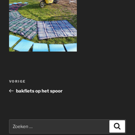
Bericht
Vorig
VORIGE
navigatie
bericht
bakfiets op het spoor
Zoeken
Zoeke
naar: