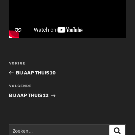
Bericht
Vorig
VORIGE
navigatie
bericht
BIJ AAP THUIS 10
Volgend
VOLGENDE
bericht
BIJ AAP THUIS 12
Zoeken
Zoeke
naar: