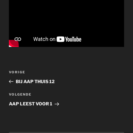
Bericht
Vorig
VORIGE
navigatie
bericht
BIJ AAP THUIS 12
Volgend
VOLGENDE
bericht
AAP LEEST VOOR 1