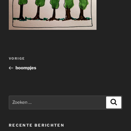
Bericht
Vorig
VORIGE
navigatie
bericht
boompjes
Zoeken
Zoeke
naar:
RECENTE BERICHTEN