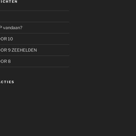
RICHTEN
P vandaan?
OOR 10
OOR 9 ZEEHELDEN
OOR 8
ACTIES