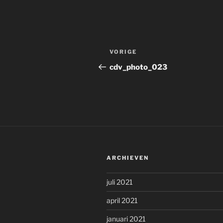
Bericht
Vorig
VORIGE
navigatie
bericht
cdv_photo_023
ARCHIEVEN
juli 2021
april 2021
januari 2021