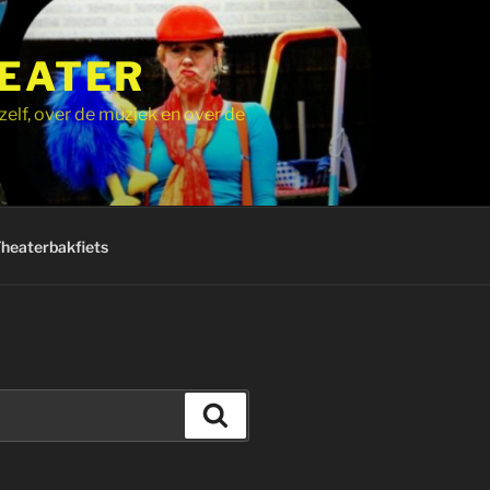
HEATER
zelf, over de muziek en over de
Theaterbakfiets
Zoeken