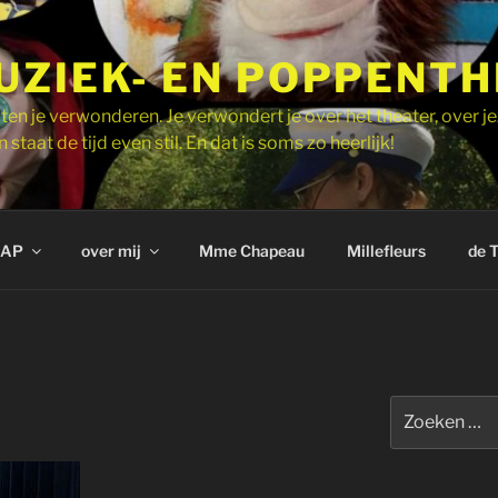
UZIEK- EN POPPENT
ten je verwonderen. Je verwondert je over het theater, over je
 staat de tijd even stil. En dat is soms zo heerlijk!
AP
over mij
Mme Chapeau
Millefleurs
de 
Zoeken
naar: