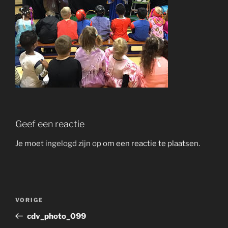
Geef een reactie
Je moet
ingelogd zijn op
om een reactie te plaatsen.
Bericht
Vorig
VORIGE
navigatie
bericht
cdv_photo_099