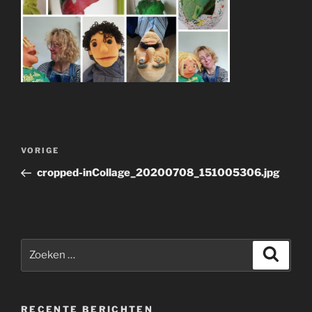
Bericht
Vorig
VORIGE
navigatie
bericht
cropped-inCollage_20200708_151005306.jpg
Zoeken
Zoeke
naar:
RECENTE BERICHTEN