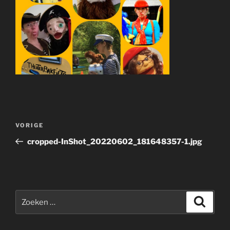
Bericht
Vorig
VORIGE
navigatie
bericht
cropped-InShot_20220602_181648357-1.jpg
Zoeken
Zoeke
naar: