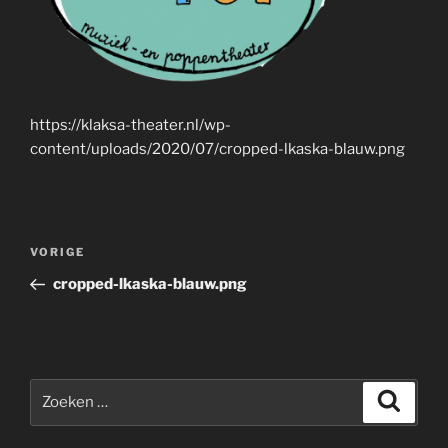
https://klaksa-theater.nl/wp-
content/uploads/2020/07/cropped-lkaska-blauw.png
Bericht
Vorig
VORIGE
navigatie
bericht
cropped-lkaska-blauw.png
Zoeken
Zoeke
naar: