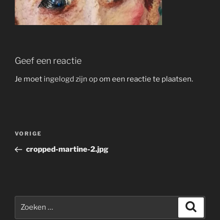
Geef een reactie
Je moet
ingelogd zijn op
om een reactie te plaatsen.
Bericht
Vorig
VORIGE
navigatie
bericht
cropped-martine-2.jpg
Zoeken
Zoeke
naar: