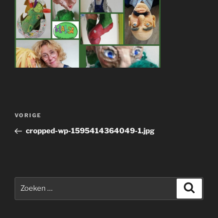
Bericht
Vorig
VORIGE
navigatie
bericht
cropped-wp-1595414364049-1.jpg
Zoeken
Zoeke
naar: