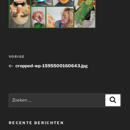
Bericht
Vorig
VORIGE
navigatie
bericht
cropped-wp-1595500160643.jpg
Zoeken
Zoeke
naar:
RECENTE BERICHTEN