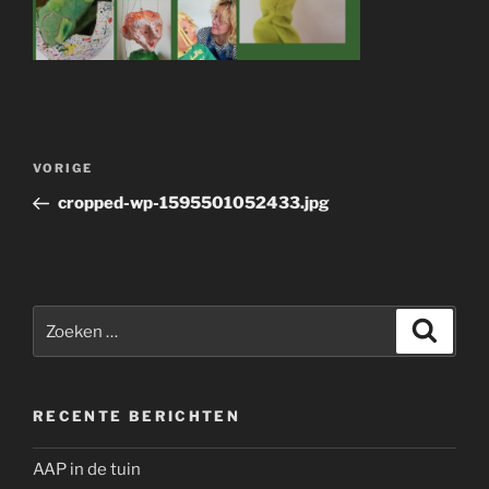
Bericht
Vorig
VORIGE
navigatie
bericht
cropped-wp-1595501052433.jpg
Zoeken
Zoeke
naar:
RECENTE BERICHTEN
AAP in de tuin