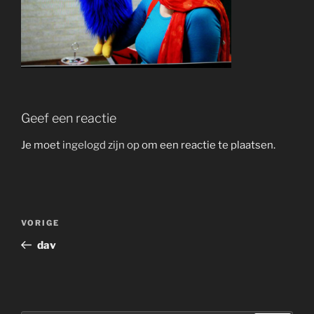
Geef een reactie
Je moet
ingelogd zijn op
om een reactie te plaatsen.
Bericht
Vorig
VORIGE
navigatie
bericht
dav