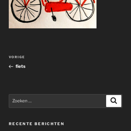
Bericht
Vorig
VORIGE
navigatie
bericht
fiets
Zoeken
Zoeke
naar:
RECENTE BERICHTEN