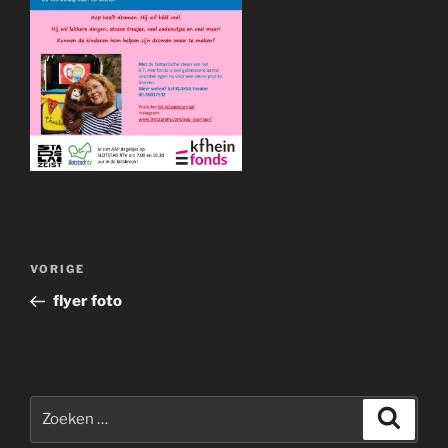
Bericht
Vorig
VORIGE
navigatie
bericht
flyer foto
Zoeken
Zoeke
naar: