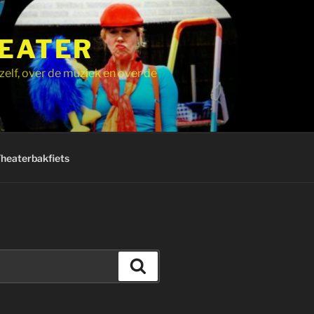
HEATER
zelf, over de muziek en over de
Theaterbakfiets
Zoeken