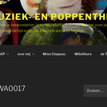
UZIEK- EN POPPENT
ten je verwonderen. Je verwondert je over het theater, over je
 staat de tijd even stil. En dat is soms zo heerlijk!
AP
over mij
Mme Chapeau
Millefleurs
de 
-WA0017
Zoeken
naar: