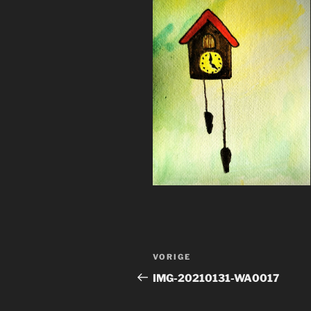
Bericht
Vorig
VORIGE
navigatie
bericht
IMG-20210131-WA0017