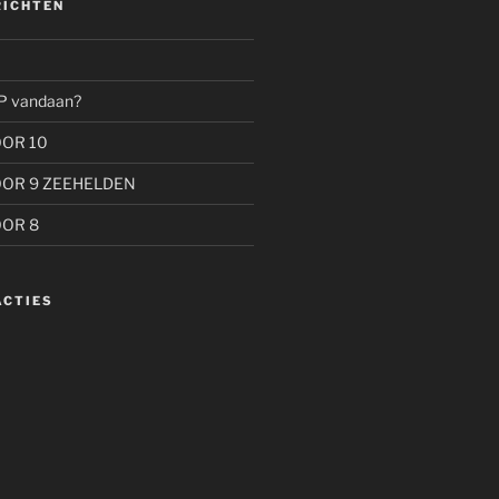
RICHTEN
P vandaan?
OOR 10
OOR 9 ZEEHELDEN
OOR 8
ACTIES