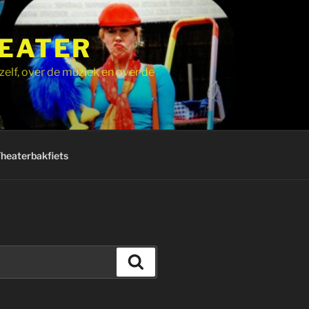
HEATER
zelf, over de muziek en over de
Theaterbakfiets
Zoeken