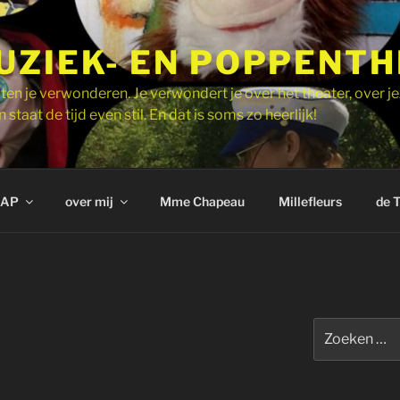
UZIEK- EN POPPENT
ten je verwonderen. Je verwondert je over het theater, over je
 staat de tijd even stil. En dat is soms zo heerlijk!
AP
over mij
Mme Chapeau
Millefleurs
de 
Zoeken
naar: