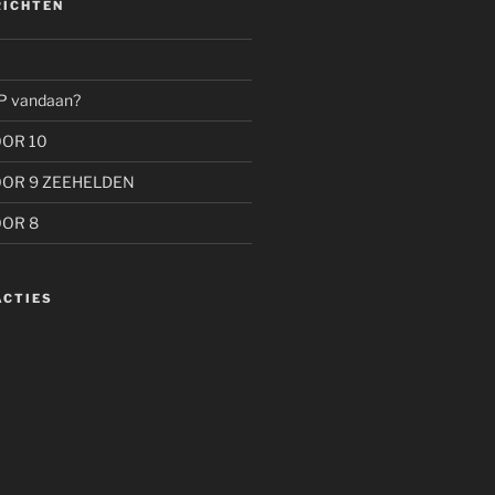
RICHTEN
P vandaan?
OOR 10
OOR 9 ZEEHELDEN
OOR 8
ACTIES