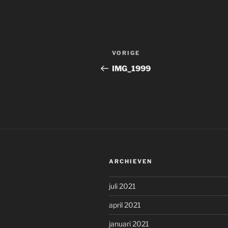
Bericht
Vorig
VORIGE
navigatie
bericht
IMG_1999
ARCHIEVEN
juli 2021
april 2021
januari 2021