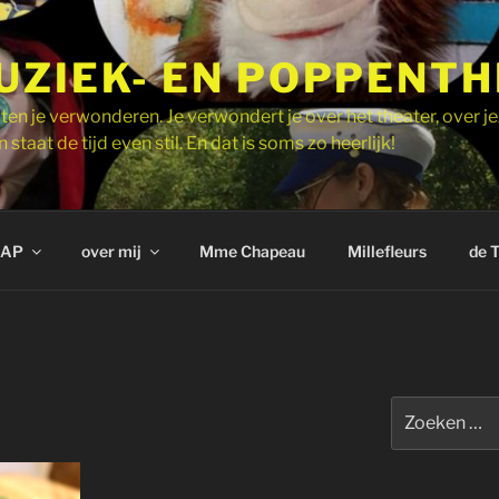
UZIEK- EN POPPENT
ten je verwonderen. Je verwondert je over het theater, over je
 staat de tijd even stil. En dat is soms zo heerlijk!
AP
over mij
Mme Chapeau
Millefleurs
de 
Zoeken
naar: