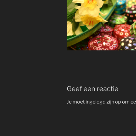
Geef een reactie
Je moet
ingelogd zijn op
om een
Bericht