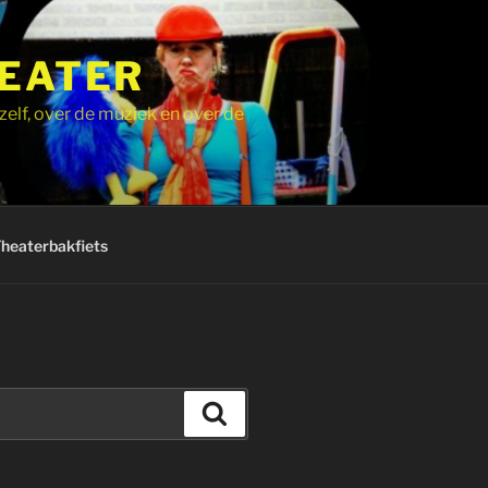
HEATER
zelf, over de muziek en over de
Theaterbakfiets
Zoeken