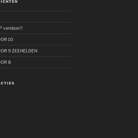
RICHTEN
P vandaan?
OOR 10
OOR 9 ZEEHELDEN
OOR 8
ACTIES