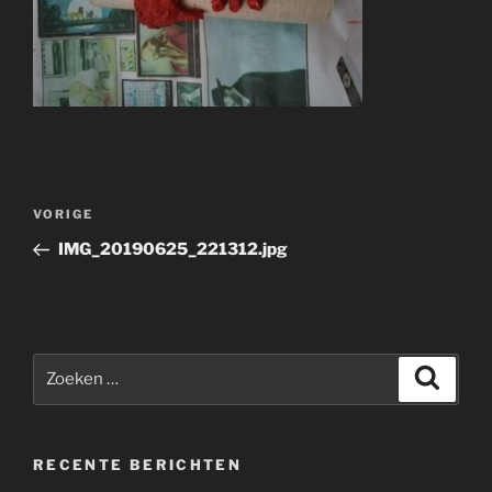
Bericht
Vorig
VORIGE
navigatie
bericht
IMG_20190625_221312.jpg
Zoeken
Zoeke
naar:
RECENTE BERICHTEN