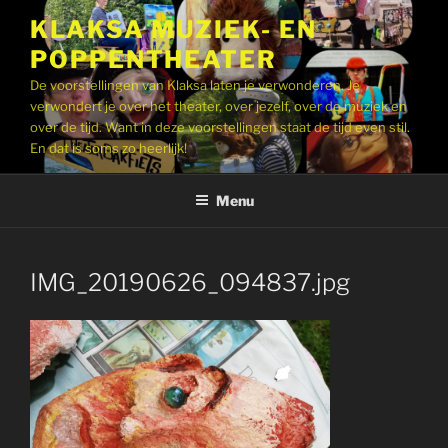
Ga
KLAKSA MUZIEK- EN
naar
POPPENTHEATER
de
inhoud
De voorstellingen van Klaksa laten je verwonderen. Je
verwondert je over het theater, over jezelf, over de muziek en
over de tijd. Want in deze voorstellingen staat de tijd even stil.
En dat is soms zo heerlijk!
Menu
IMG_20190626_094837.jpg