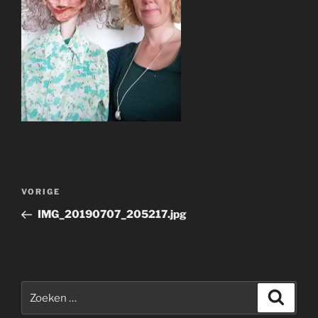
Bericht
Vorig
VORIGE
navigatie
bericht
IMG_20190707_205217.jpg
Zoeken
Zoeke
naar: