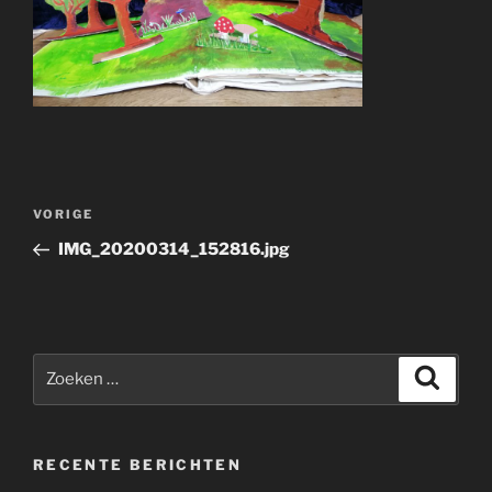
Bericht
Vorig
VORIGE
navigatie
bericht
IMG_20200314_152816.jpg
Zoeken
Zoeke
naar:
RECENTE BERICHTEN