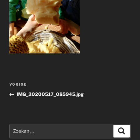
Bericht
Vorig
VORIGE
navigatie
bericht
IMG_20200517_085945.jpg
Zoeken
Zoeke
naar: