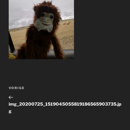
Bericht
Vorig
VORIGE
navigatie
bericht
img_20200725_1519045055819186565903735.jp
g