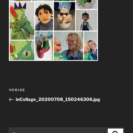
Bericht
Vorig
VORIGE
navigatie
bericht
inCollage_20200708_150246306.jpg
Zoeken
Zoeke