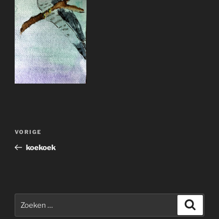
Bericht
Vorig
VORIGE
navigatie
bericht
koekoek
Zoeken
Zoeke
naar: