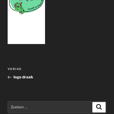
Bericht
Vorig
VORIGE
navigatie
bericht
logo draak
Zoeken
Zoeke
naar: