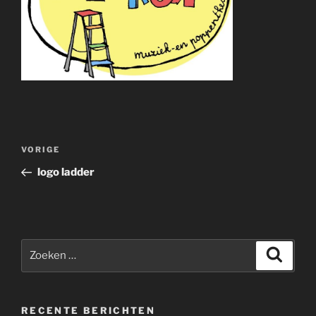
Bericht
Vorig
VORIGE
navigatie
bericht
logo ladder
Zoeken
Zoeke
naar:
RECENTE BERICHTEN