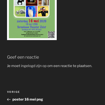
Geef een reactie
Je moet
ingelogd zijn op
om een reactie te plaatsen.
Bericht
Vorig
VORIGE
navigatie
bericht
poster 16 mei png