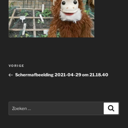
Bericht
Vorig
VORIGE
navigatie
bericht
Schermafbeelding 2021-04-29 om 21.18.40
Zoeken
Zoeke
naar: