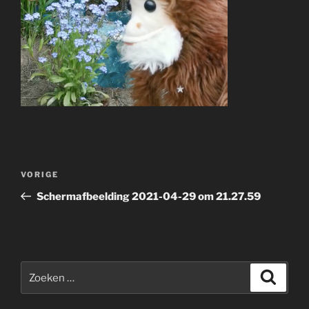
Bericht
Vorig
VORIGE
navigatie
bericht
Schermafbeelding 2021-04-29 om 21.27.59
Zoeken
Zoeke
naar: