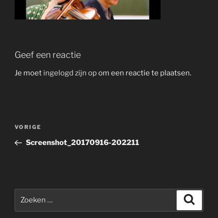
Geef een reactie
Je moet
ingelogd zijn op
om een reactie te plaatsen.
Bericht
Vorig
VORIGE
navigatie
bericht
Screenshot_20170916-202211
Zoeken
Zoeke
naar: