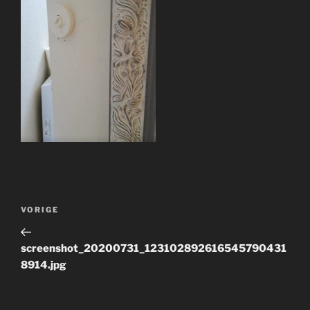
Bericht
Vorig
VORIGE
navigatie
bericht
screenshot_20200731_123102892616545790431
8914.jpg