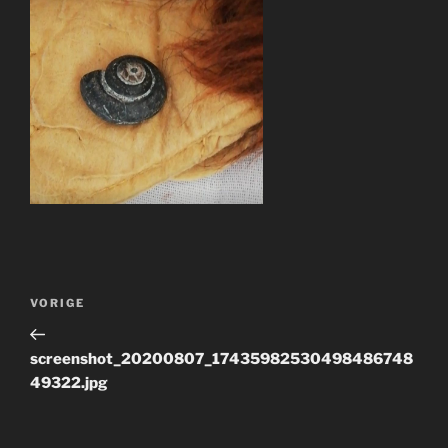
Bericht
Vorig
VORIGE
navigatie
bericht
screenshot_20200807_17435982530498486748
49322.jpg