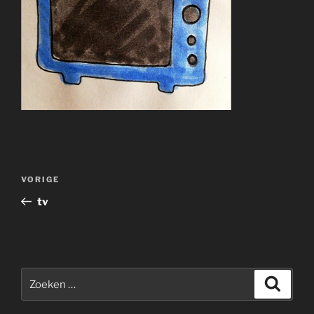
Bericht
Vorig
VORIGE
navigatie
bericht
tv
Zoeken
Zoeke
naar: