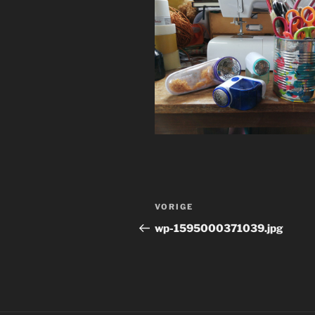
Bericht
Vorig
VORIGE
navigatie
bericht
wp-1595000371039.jpg