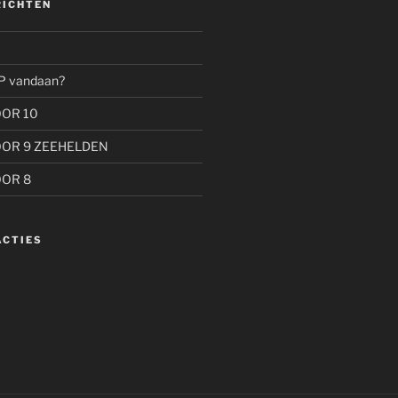
RICHTEN
P vandaan?
OOR 10
OOR 9 ZEEHELDEN
OOR 8
ACTIES