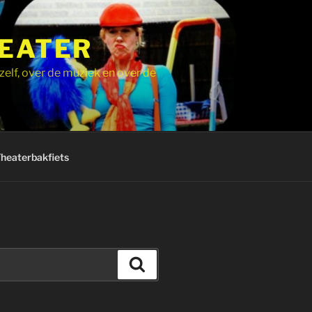
HEATER
zelf, over de muziek en over de
Theaterbakfiets
Zoeken