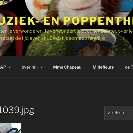
UZIEK- EN POPPENT
ten je verwonderen. Je verwondert je over het theater, over je
 staat de tijd even stil. En dat is soms zo heerlijk!
AP
over mij
Mme Chapeau
Millefleurs
de 
039.jpg
Zoeken
naar: