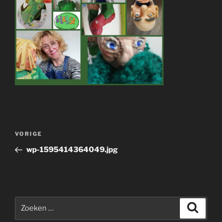
Bericht
Vorig
VORIGE
navigatie
bericht
wp-1595414364049.jpg
Zoeken
Zoeke
naar: