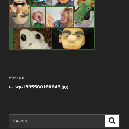
Bericht
Vorig
VORIGE
navigatie
bericht
wp-1595500160643.jpg
Zoeken
Zoeke
naar: